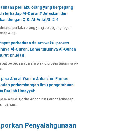
aimana perilaku orang yang berpegang
uh terhadap Al-Qur'an? Jelaskan dan
tkan dengan Q.S. Al-Anfal/8: 2-4
imana perilaku orang yang berpegang teguh
adap Al-Q…
dapat perbedaan dalam waktu proses
unnya Al-Qur'an. Lama turunnya Al-Qur'an
urut Khudari
apat perbedaan dalam waktu proses turunnya Al-
a…
 jasa Abu al-Qasim Abbas bin Farnas
hadap perkembangan ilmu pengetahuan
a Daulah Umayyah
jasa Abu al-Qasim Abbas bin Farnas terhadap
kembanga…
aporkan Penyalahgunaan