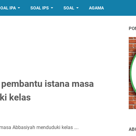
OAL IPA
SOAL IPS
SOAL
AGAMA
PO
n pembantu istana masa
i kelas
 masa Abbasiyah menduduki kelas ….
AB