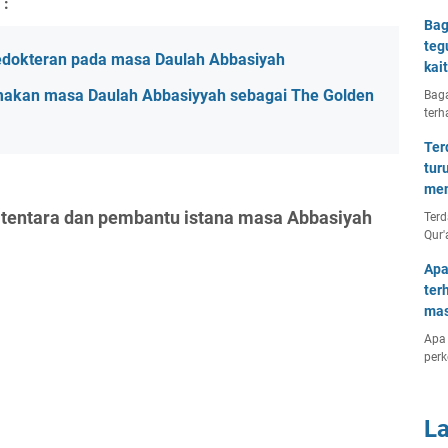
 :
Bag
teg
edokteran pada masa Daulah Abbasiyah
kai
akan masa Daulah Abbasiyyah sebagai The Golden
Baga
terh
Ter
tur
men
 tentara dan pembantu istana masa Abbasiyah
Terd
Qur'
Apa
ter
mas
Apa 
per
L