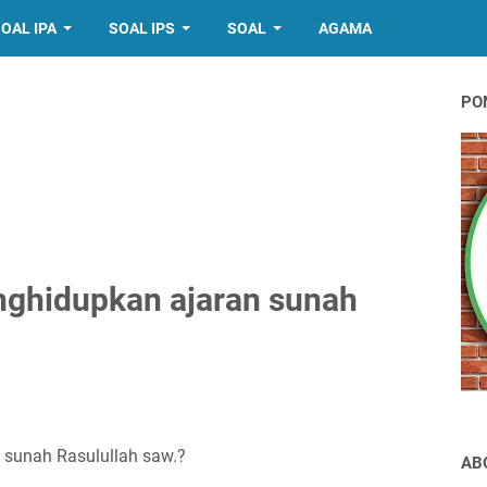
OAL IPA
SOAL IPS
SOAL
AGAMA
PO
ghidupkan ajaran sunah
sunah Rasulullah saw.?
AB