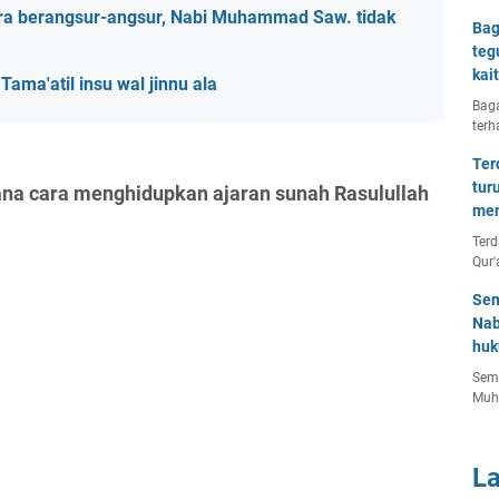
ara berangsur-angsur, Nabi Muhammad Saw. tidak
Bag
teg
kai
 Tama'atil insu wal jinnu ala
Baga
terh
Ter
tur
na cara menghidupkan ajaran sunah Rasulullah
men
Terd
Qur'
Sem
Nab
huk
Semu
Muh
L