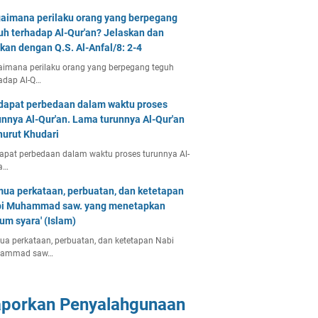
aimana perilaku orang yang berpegang
uh terhadap Al-Qur'an? Jelaskan dan
tkan dengan Q.S. Al-Anfal/8: 2-4
imana perilaku orang yang berpegang teguh
adap Al-Q…
dapat perbedaan dalam waktu proses
unnya Al-Qur'an. Lama turunnya Al-Qur'an
urut Khudari
apat perbedaan dalam waktu proses turunnya Al-
a…
ua perkataan, perbuatan, dan ketetapan
i Muhammad saw. yang menetapkan
um syara' (Islam)
a perkataan, perbuatan, dan ketetapan Nabi
ammad saw…
aporkan Penyalahgunaan