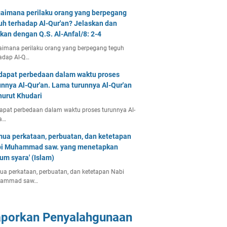
aimana perilaku orang yang berpegang
uh terhadap Al-Qur'an? Jelaskan dan
tkan dengan Q.S. Al-Anfal/8: 2-4
imana perilaku orang yang berpegang teguh
adap Al-Q…
dapat perbedaan dalam waktu proses
unnya Al-Qur'an. Lama turunnya Al-Qur'an
urut Khudari
apat perbedaan dalam waktu proses turunnya Al-
a…
ua perkataan, perbuatan, dan ketetapan
i Muhammad saw. yang menetapkan
um syara' (Islam)
a perkataan, perbuatan, dan ketetapan Nabi
ammad saw…
aporkan Penyalahgunaan