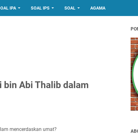
OAL IPA
SOAL IPS
SOAL
AGAMA
PO
 bin Abi Thalib dalam
dalam mencerdaskan umat?
AB