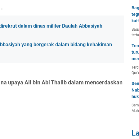
Bag
 :
teg
kai
irekrut dalam dinas militer Daulah Abbasiyah
Baga
terh
Abbasiyah yang bergerak dalam bidang kehakiman
Ter
tur
men
Terd
Qur'
na upaya Ali bin Abi Thalib dalam mencerdaskan
Sem
Nab
huk
Semu
Muh
L