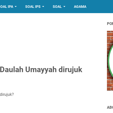
OAL IPA
SOAL IPS
SOAL
AGAMA
PO
Daulah Umayyah dirujuk
irujuk?
AB