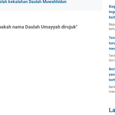
telah kekalahan Daulah Muwahhidun
Bag
teg
kai
Baga
nakah nama Daulah Umayyah dirujuk"
terh
Ter
tur
men
Terd
Qur'
Ber
yan
ter
Beri
men
L