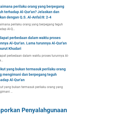
aimana perilaku orang yang berpegang
uh terhadap Al-Qur'an? Jelaskan dan
tkan dengan Q.S. Al-Anfal/8: 2-4
imana perilaku orang yang berpegang teguh
adap Al-Q…
dapat perbedaan dalam waktu proses
unnya Al-Qur'an. Lama turunnya Al-Qur'an
urut Khudari
apat perbedaan dalam waktu proses turunnya Al-
a…
ikut yang bukan termasuk perilaku orang
g mengimani dan berpegang teguh
hadap Al-Qur'an
kut yang bukan termasuk perilaku orang yang
gimani …
aporkan Penyalahgunaan