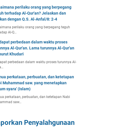
aimana perilaku orang yang berpegang
uh terhadap Al-Qur'an? Jelaskan dan
tkan dengan Q.S. Al-Anfal/8: 2-4
imana perilaku orang yang berpegang teguh
adap Al-Q…
dapat perbedaan dalam waktu proses
unnya Al-Qur'an. Lama turunnya Al-Qur'an
urut Khudari
apat perbedaan dalam waktu proses turunnya Al-
a…
ua perkataan, perbuatan, dan ketetapan
i Muhammad saw. yang menetapkan
um syara' (Islam)
a perkataan, perbuatan, dan ketetapan Nabi
ammad saw…
aporkan Penyalahgunaan