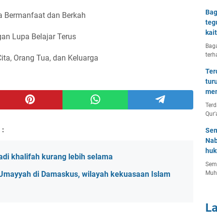
Bag
 Bermanfaat dan Berkah
teg
kai
an Lupa Belajar Terus
Baga
terh
Cita, Orang Tua, dan Keluarga
Ter
tur
men
Terd
Qur'
 :
Sem
Nab
huk
di khalifah kurang lebih selama
Semu
Umayyah di Damaskus, wilayah kekuasaan Islam
Muh
L