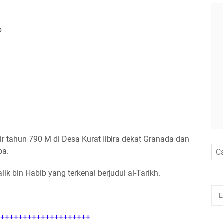
b
r tahun 790 M di Desa Kurat Ilbira dekat Granada dan
ba.
k bin Habib yang terkenal berjudul al-Tarikh.
++++++++++++++++++++