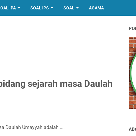
OAL IPA
SOAL IPS
SOAL
AGAMA
PO
bidang sejarah masa Daulah
a Daulah Umayyah adalah ....
AB