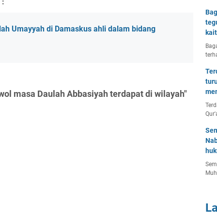
 :
Bag
teg
lah Umayyah di Damaskus ahli dalam bidang
kai
Baga
terh
Ter
tur
men
 wol masa Daulah Abbasiyah terdapat di wilayah"
Terd
Qur'
Sem
Nab
huk
Semu
Muh
L