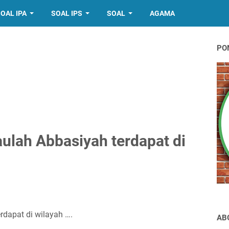
OAL IPA
SOAL IPS
SOAL
AGAMA
PO
aulah Abbasiyah terdapat di
rdapat di wilayah ….
AB