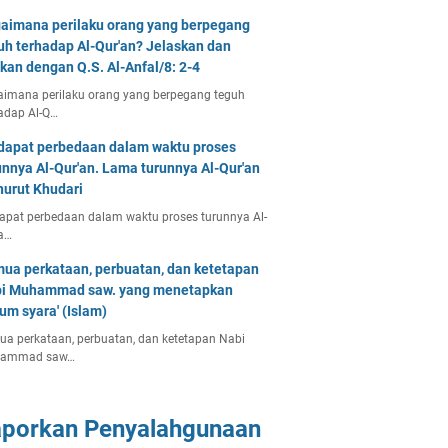
aimana perilaku orang yang berpegang
uh terhadap Al-Qur'an? Jelaskan dan
tkan dengan Q.S. Al-Anfal/8: 2-4
imana perilaku orang yang berpegang teguh
adap Al-Q…
dapat perbedaan dalam waktu proses
unnya Al-Qur'an. Lama turunnya Al-Qur'an
urut Khudari
apat perbedaan dalam waktu proses turunnya Al-
a…
ua perkataan, perbuatan, dan ketetapan
i Muhammad saw. yang menetapkan
um syara' (Islam)
a perkataan, perbuatan, dan ketetapan Nabi
ammad saw…
aporkan Penyalahgunaan