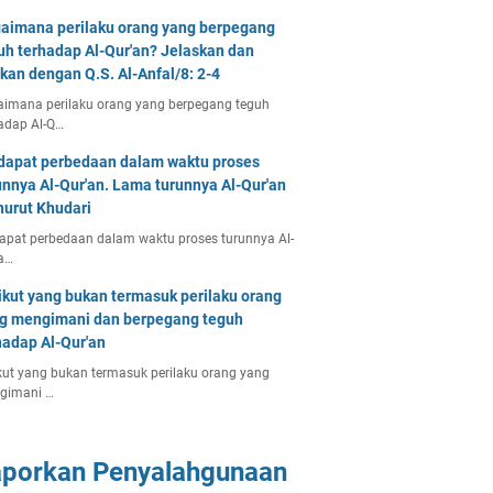
aimana perilaku orang yang berpegang
uh terhadap Al-Qur'an? Jelaskan dan
tkan dengan Q.S. Al-Anfal/8: 2-4
imana perilaku orang yang berpegang teguh
adap Al-Q…
dapat perbedaan dalam waktu proses
unnya Al-Qur'an. Lama turunnya Al-Qur'an
urut Khudari
apat perbedaan dalam waktu proses turunnya Al-
a…
ikut yang bukan termasuk perilaku orang
g mengimani dan berpegang teguh
hadap Al-Qur'an
kut yang bukan termasuk perilaku orang yang
gimani …
aporkan Penyalahgunaan