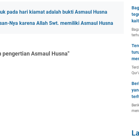
Bag
k pada hari kiamat adalah bukti Asmaul Husna
teg
kai
n-Nya karena Allah Swt. memiliki Asmaul Husna
Baga
terh
Ter
tur
n pengertian Asmaul Husna"
men
Terd
Qur'
Ber
yan
ter
Beri
men
L