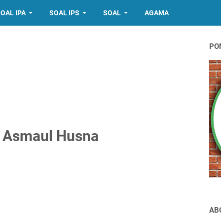
OAL IPA
SOAL IPS
SOAL
AGAMA
PO
n Asmaul Husna
AB