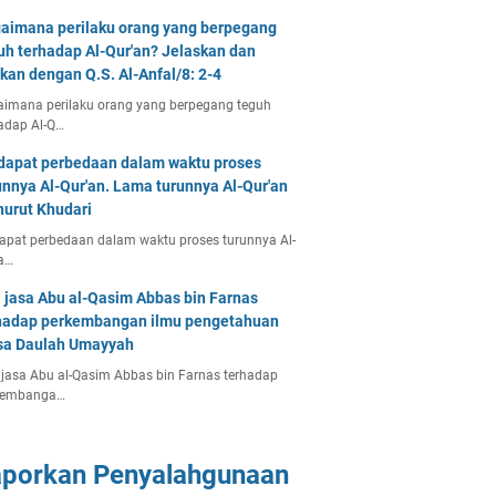
aimana perilaku orang yang berpegang
uh terhadap Al-Qur'an? Jelaskan dan
tkan dengan Q.S. Al-Anfal/8: 2-4
imana perilaku orang yang berpegang teguh
adap Al-Q…
dapat perbedaan dalam waktu proses
unnya Al-Qur'an. Lama turunnya Al-Qur'an
urut Khudari
apat perbedaan dalam waktu proses turunnya Al-
a…
 jasa Abu al-Qasim Abbas bin Farnas
hadap perkembangan ilmu pengetahuan
a Daulah Umayyah
jasa Abu al-Qasim Abbas bin Farnas terhadap
kembanga…
aporkan Penyalahgunaan