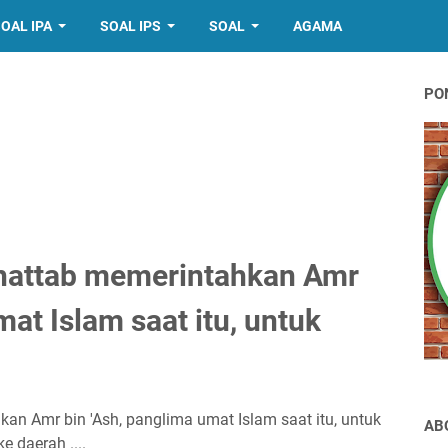
OAL IPA
SOAL IPS
SOAL
AGAMA
PO
Khattab memerintahkan Amr
mat Islam saat itu, untuk
an Amr bin 'Ash, panglima umat Islam saat itu, untuk
AB
 daerah ....