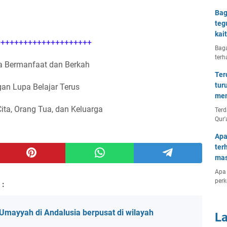
Bag
teg
kai
++++++++++++++++++++
Baga
terh
 Bermanfaat dan Berkah
Ter
tur
an Lupa Belajar Terus
men
Cita, Orang Tua, dan Keluarga
Terd
Qur'
Apa
ter
mas
Apa 
per
 :
Umayyah di Andalusia berpusat di wilayah
L