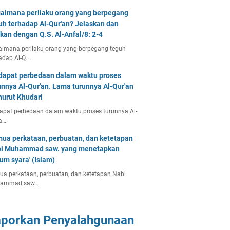
aimana perilaku orang yang berpegang
uh terhadap Al-Qur'an? Jelaskan dan
tkan dengan Q.S. Al-Anfal/8: 2-4
imana perilaku orang yang berpegang teguh
adap Al-Q…
dapat perbedaan dalam waktu proses
unnya Al-Qur'an. Lama turunnya Al-Qur'an
urut Khudari
apat perbedaan dalam waktu proses turunnya Al-
a…
ua perkataan, perbuatan, dan ketetapan
i Muhammad saw. yang menetapkan
um syara' (Islam)
a perkataan, perbuatan, dan ketetapan Nabi
ammad saw…
aporkan Penyalahgunaan