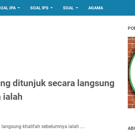
OAL IPA
SOAL IPS
SOAL
AGAMA
PO
ang ditunjuk secara langsung
 ialah
a langsung khalifah sebelumnya ialah ….
AB