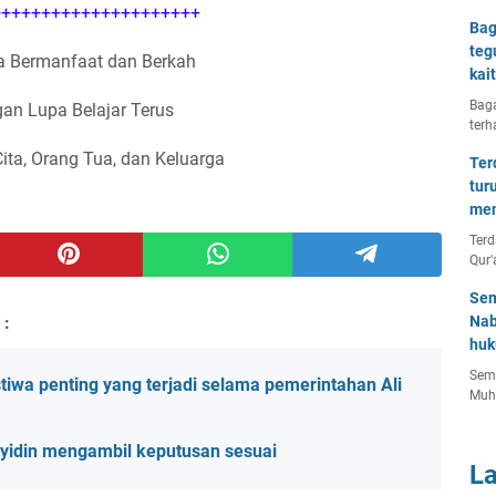
++++++++++++++++++++
Bag
teg
 Bermanfaat dan Berkah
kai
Baga
an Lupa Belajar Terus
terh
Cita, Orang Tua, dan Keluarga
Ter
tur
men
Terd
Qur'
Sem
 :
Nab
huk
Semu
tiwa penting yang terjadi selama pemerintahan Ali
Muh
syidin mengambil keputusan sesuai
L