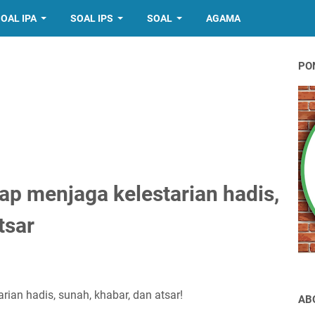
OAL IPA
SOAL IPS
SOAL
AGAMA
PO
ap menjaga kelestarian hadis,
tsar
ian hadis, sunah, khabar, dan atsar!
AB