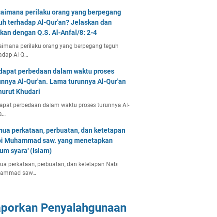
aimana perilaku orang yang berpegang
uh terhadap Al-Qur'an? Jelaskan dan
tkan dengan Q.S. Al-Anfal/8: 2-4
imana perilaku orang yang berpegang teguh
adap Al-Q…
dapat perbedaan dalam waktu proses
unnya Al-Qur'an. Lama turunnya Al-Qur'an
urut Khudari
apat perbedaan dalam waktu proses turunnya Al-
a…
ua perkataan, perbuatan, dan ketetapan
i Muhammad saw. yang menetapkan
um syara' (Islam)
a perkataan, perbuatan, dan ketetapan Nabi
ammad saw…
aporkan Penyalahgunaan