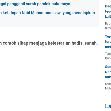
agai pengganti surah pendek hukumnya
Bag
teg
an ketetapan Nabi Muhammad saw. yang menetapkan
kai
Baga
terh
Ter
tur
 contoh sikap menjaga kelestarian hadis, sunah,
men
Terd
Qur'
Sem
Nab
huk
Semu
Muh
L