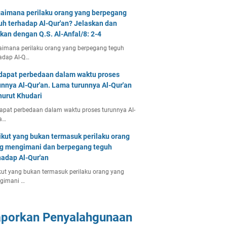
aimana perilaku orang yang berpegang
uh terhadap Al-Qur'an? Jelaskan dan
tkan dengan Q.S. Al-Anfal/8: 2-4
imana perilaku orang yang berpegang teguh
adap Al-Q…
dapat perbedaan dalam waktu proses
unnya Al-Qur'an. Lama turunnya Al-Qur'an
urut Khudari
apat perbedaan dalam waktu proses turunnya Al-
a…
ikut yang bukan termasuk perilaku orang
g mengimani dan berpegang teguh
hadap Al-Qur'an
kut yang bukan termasuk perilaku orang yang
gimani …
aporkan Penyalahgunaan