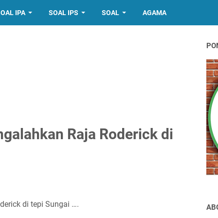
OAL IPA
SOAL IPS
SOAL
AGAMA
PO
ngalahkan Raja Roderick di
erick di tepi Sungai ….
AB