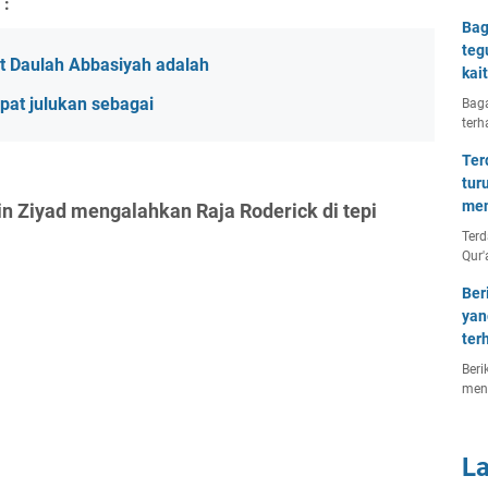
 :
Bag
teg
t Daulah Abbasiyah adalah
kai
pat julukan sebagai
Baga
terh
Ter
tur
men
in Ziyad mengalahkan Raja Roderick di tepi
Terd
Qur'
Ber
yan
ter
Beri
men
L