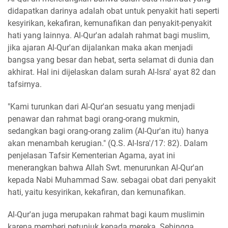
didapatkan darinya adalah obat untuk penyakit hati seperti
kesyirikan, kekafiran, kemunafikan dan penyakit-penyakit
hati yang lainnya. Al-Qur'an adalah rahmat bagi muslim,
jika ajaran Al-Qur'an dijalankan maka akan menjadi
bangsa yang besar dan hebat, serta selamat di dunia dan
akhirat. Hal ini dijelaskan dalam surah Al-Isra' ayat 82 dan
tafsirnya.
"Kami turunkan dari Al-Qur'an sesuatu yang menjadi
penawar dan rahmat bagi orang-orang mukmin,
sedangkan bagi orang-orang zalim (Al-Qur'an itu) hanya
akan menambah kerugian." (Q.S. Al-Isra'/17: 82). Dalam
penjelasan Tafsir Kementerian Agama, ayat ini
menerangkan bahwa Allah Swt. menurunkan Al-Qur'an
kepada Nabi Muhammad Saw. sebagai obat dari penyakit
hati, yaitu kesyirikan, kekafiran, dan kemunafikan.
Al-Qur'an juga merupakan rahmat bagi kaum muslimin
karena memberi petunjuk kepada mereka. Sehingga