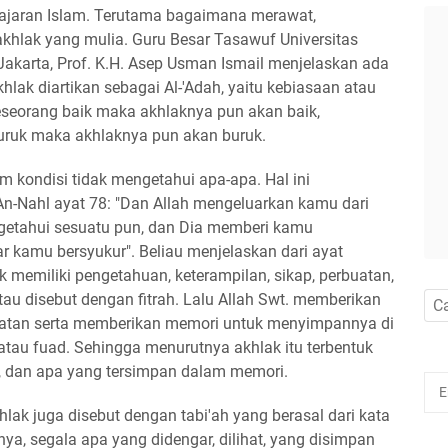
 ajaran Islam. Terutama bagaimana merawat,
ak yang mulia. Guru Besar Tasawuf Universitas
 Jakarta, Prof. K.H. Asep Usman Ismail menjelaskan ada
hlak diartikan sebagai Al-'Adah, yaitu kebiasaan atau
seseorang baik maka akhlaknya pun akan baik,
buruk maka akhlaknya pun akan buruk.
m kondisi tidak mengetahui apa-ара. Наl ini
n-Nahl ayat 78: "Dan Allah mengeluarkan kamu dari
getahui sesuatu pun, dan Dia memberi kamu
ar kamu bersyukur". Beliau menjelaskan dari ayat
k memiliki pengetahuan, keterampilan, sikap, perbuatan,
tau disebut dengan fitrah. Lalu Allah Swt. memberikan
atan serta memberikan memori untuk menyimpannya di
 atau fuad. Sehingga menurutnya akhlak itu terbentuk
t, dan apa yang tersimpan dalam memori.
hlak juga disebut dengan tabi'ah yang berasal dari kata
ya, segala apa yang didengar, dilihat, yang disimpan