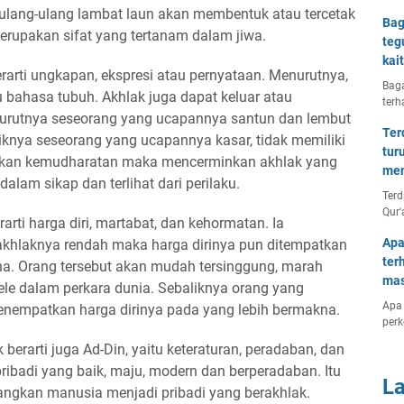
diulang-ulang lambat laun akan membentuk atau tercetak
Bag
erupakan sifat yang tertanam dalam jiwa.
teg
kai
erarti ungkapan, ekspresi atau pernyataan. Menurutnya,
Baga
u bahasa tubuh. Akhlak juga dapat keluar atau
terh
nurutnya seseorang yang ucapannya santun dan lembut
Ter
knya seseorang yang ucapannya kasar, tidak memiliki
tur
lkan kemudharatan maka mencerminkan akhlak yang
men
 dalam sikap dan terlihat dari perilaku.
Terd
Qur'
arti harga diri, martabat, dan kehormatan. Ia
Apa
akhlaknya rendah maka harga dirinya pun ditempatkan
ter
na. Orang tersebut akan mudah tersinggung, marah
mas
ele dalam perkara dunia. Sebaliknya orang yang
Apa 
menempatkan harga dirinya pada yang lebih bermakna.
per
berarti juga Ad-Din, yaitu keteraturan, peradaban, dan
badi yang baik, maju, modern dan berperadaban. Itu
L
ngkan manusia menjadi pribadi yang berakhlak.