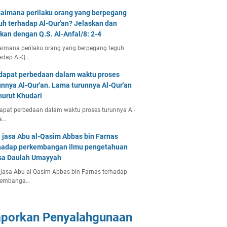
aimana perilaku orang yang berpegang
uh terhadap Al-Qur'an? Jelaskan dan
tkan dengan Q.S. Al-Anfal/8: 2-4
imana perilaku orang yang berpegang teguh
adap Al-Q…
dapat perbedaan dalam waktu proses
unnya Al-Qur'an. Lama turunnya Al-Qur'an
urut Khudari
apat perbedaan dalam waktu proses turunnya Al-
a…
 jasa Abu al-Qasim Abbas bin Farnas
hadap perkembangan ilmu pengetahuan
a Daulah Umayyah
jasa Abu al-Qasim Abbas bin Farnas terhadap
kembanga…
aporkan Penyalahgunaan