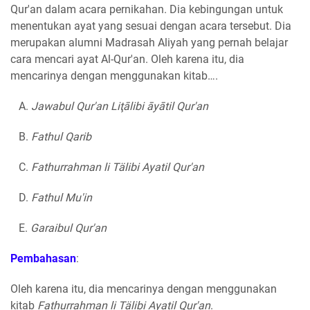
Qur'an dalam acara pernikahan. Dia kebingungan untuk
menentukan ayat yang sesuai dengan acara tersebut. Dia
merupakan alumni Madrasah Aliyah yang pernah belajar
cara mencari ayat Al-Qur'an. Oleh karena itu, dia
mencarinya dengan menggunakan kitab….
A.
Jawabul Qur'an Liţālibi āyātil Qur'an
B.
Fathul Qarib
C.
Fathurrahman li Tälibi Ayatil Qur'an
D.
Fathul Mu'in
E.
Garaibul Qur'an
Pembahasan
:
Oleh karena itu, dia mencarinya dengan menggunakan
kitab
Fathurrahman li Tälibi Ayatil Qur'an
.