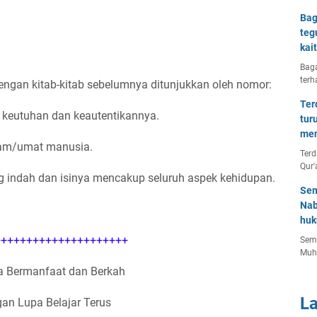
Bag
teg
kai
Baga
terh
engan kitab-kitab sebelumnya ditunjukkan oleh nomor:
Ter
g keutuhan dan keautentikannya.
tur
men
alam/umat manusia.
Terd
Qur'
ng indah dan isinya mencakup seluruh aspek kehidupan.
Sem
Nab
huk
++++++++++++++++++++
Semu
Muh
 Bermanfaat dan Berkah
L
an Lupa Belajar Terus