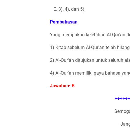
E. 3), 4), dan 5)
Pembahasan
:
Yang merupakan kelebihan Al-Qur'an d
1) Kitab sebelum Al-Qur'an telah hilan
2) Al-Qur'an ditujukan untuk seluruh 
4) Al-Qur'an memiliki gaya bahasa ya
Jawaban: B
++++++
Semoga
Jang