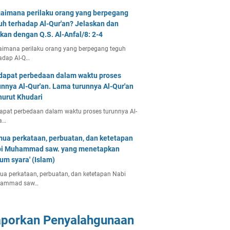
aimana perilaku orang yang berpegang
uh terhadap Al-Qur'an? Jelaskan dan
tkan dengan Q.S. Al-Anfal/8: 2-4
imana perilaku orang yang berpegang teguh
adap Al-Q…
dapat perbedaan dalam waktu proses
unnya Al-Qur'an. Lama turunnya Al-Qur'an
urut Khudari
apat perbedaan dalam waktu proses turunnya Al-
a…
ua perkataan, perbuatan, dan ketetapan
i Muhammad saw. yang menetapkan
um syara' (Islam)
a perkataan, perbuatan, dan ketetapan Nabi
ammad saw…
aporkan Penyalahgunaan