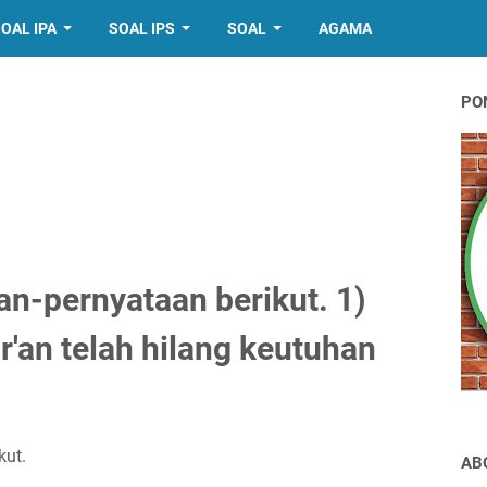
OAL IPA
SOAL IPS
SOAL
AGAMA
PO
an-pernyataan berikut. 1)
r'an telah hilang keutuhan
kut.
AB