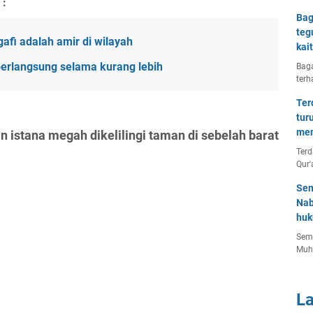
 :
Bag
teg
afi adalah amir di wilayah
kai
berlangsung selama kurang lebih
Baga
terh
Ter
tur
men
 istana megah dikelilingi taman di sebelah barat
Terd
Qur'
Sem
Nab
huk
Semu
Muh
L