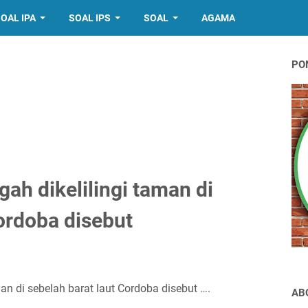
OAL IPA
SOAL IPS
SOAL
AGAMA
PO
ah dikelilingi taman di
ordoba disebut
an di sebelah barat laut Cordoba disebut ….
AB