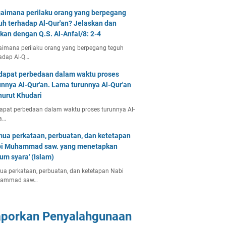
aimana perilaku orang yang berpegang
uh terhadap Al-Qur'an? Jelaskan dan
tkan dengan Q.S. Al-Anfal/8: 2-4
imana perilaku orang yang berpegang teguh
adap Al-Q…
dapat perbedaan dalam waktu proses
unnya Al-Qur'an. Lama turunnya Al-Qur'an
urut Khudari
apat perbedaan dalam waktu proses turunnya Al-
a…
ua perkataan, perbuatan, dan ketetapan
i Muhammad saw. yang menetapkan
um syara' (Islam)
a perkataan, perbuatan, dan ketetapan Nabi
ammad saw…
aporkan Penyalahgunaan