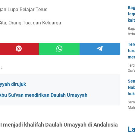
Bag
an Lupa Belajar Terus
teg
kai
Cita, Orang Tua, dan Keluarga
Baga
terh
Ter
tur
men
Terd
 :
Qur'
Sem
yah dirujuk
Nab
huk
 Abu Sufvan mendirikan Daulah Umayyah
Semu
Muh
I menjadi khalifah Daulah Umayyah di Andalusia
L