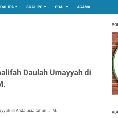
OAL IPA
SOAL IPS
SOAL
AGAMA
PO
halifah Daulah Umayyah di
M.
ayyah di Andalusia tahun …. M.
AB