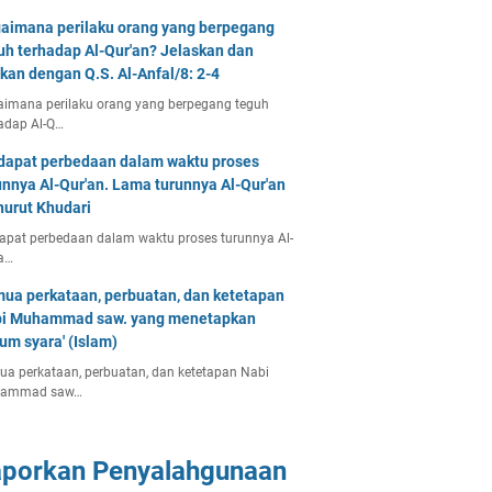
aimana perilaku orang yang berpegang
uh terhadap Al-Qur'an? Jelaskan dan
tkan dengan Q.S. Al-Anfal/8: 2-4
imana perilaku orang yang berpegang teguh
adap Al-Q…
dapat perbedaan dalam waktu proses
unnya Al-Qur'an. Lama turunnya Al-Qur'an
urut Khudari
apat perbedaan dalam waktu proses turunnya Al-
a…
ua perkataan, perbuatan, dan ketetapan
i Muhammad saw. yang menetapkan
um syara' (Islam)
a perkataan, perbuatan, dan ketetapan Nabi
ammad saw…
aporkan Penyalahgunaan